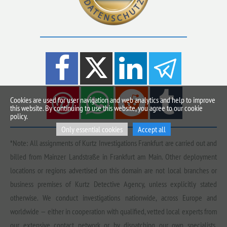
Cookies are used for user navigation and web analytics and help to improve
this website. By continuing to use this website, you agree to our cookie
policy.
Only essential cookies
Accept all
*Note: All assignments of Kurtz Investigations Frankfurt are carried out and
billed from Mainzer Landstraße in Frankfurt am Main. Other deployment
locations or regions advertised on this domain are not local branches or
business premises of Kurtz Detective Agency, unless explicitly stated
otherwise. We conduct investigations nationwide, across Europe and
worldwide — either in cooperation with qualified, vetted local experts from
our extensive contact network or by dispatching our own specialists.