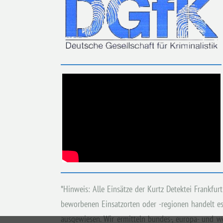
*Hinweis: Alle Einsätze der Kurtz Detektei Frankfu
beworbenen Einsatzorten oder -regionen handelt es 
ausgewiesen. Wir ermitteln bundes-, europa- und w