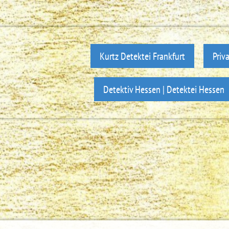
Kurtz Detektei Frankfurt
Priv
Detektiv Hessen | Detektei Hessen